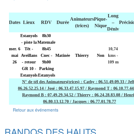
Long
Animateurs
Pique-
Dates
Lieux
RDV
Durée
–
Précisi
(trices)
Nique
Déniv
Estanyols
8h30
- piste la
Matemale
mer. 6
Têt -
8h45
10,74
mai
Aveillans
Cnec -
Matinée
Thierry
Non
kms -
26
- retour
9h00
109 m
GR 10 -
Parking
Estanyols
Estanyols
N° de tél des Animateurs(trices) : Cathy : 06.51.49.09.33 / Jeff
06.26.52.25.14 / José : 06.33.47.15.97 / Raymond T : 06.10.77.44
Raymond B : 07.49.29.34.52 / Thierry : 06.24.28.83.08 / Henri
06.80.13.12.70 / Jacques : 06.77.01.78.77
Retour aux événements
RANDOS DES HAUTS